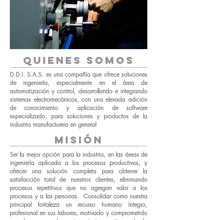
Quienes somos
D.D.I. S.A.S. es una compañía que ofrece soluciones
de ingeniería, especialmente en el área de
automatización y control, desarrollando e integrando
sistemas electromecánicos, con una elevada adición
de conocimiento y aplicación de software
especializado, para soluciones y productos de la
industria manufacturera en general
misión
Ser la mejor opción para la industria, en las áreas de
ingeniería aplicada a los procesos productivos, y
ofrecer una solución completa para obtener la
satisfacción total de nuestros clientes, eliminando
procesos repetitivos que no agregan valor a los
procesos y a las personas. Consolidar como nuestra
principal fortaleza un recurso humano íntegro,
profesional en sus labores, motivado y comprometido