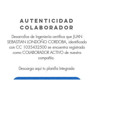
SURAMERICANA
EPS SURA
AUTENticidad
colaborador
Desarrollos de Ingeniería certifica que JUAN
SEBASTIAN LONDOÑO CORDOBA, identificado
con CC
1035432500
se encuentra registrado
como COLABORADOR ACTIVO de nuestra
compañía.
Descarga aqui tu planilla Integrada
PLANILLA INTEGRADA
ddi@ddi.com.c
o
(574) 2024588