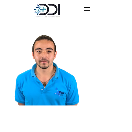
Sebastian Londoño
Electricista
Administradora de riesgos laborales