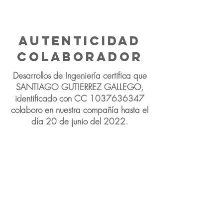
Gutierrez
Ingeniero
AUTENticidad
colaborador
Desarrollos de Ingeniería certifica que
SANTIAGO GUTIERREZ GALLEGO,
identificado con CC
1037636347
colaboro en nuestra compañía hasta el
día 20 de junio del 2022.
ddi@ddi.com.c
o
(574) 2024588